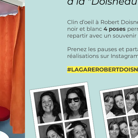
à la "Doisneau
Clin d’oeil à Robert Doisn
noir et blanc
4 poses
perm
repartir avec un souvenir
Prenez les pauses et par
réalisations sur
Instagra
#LAGAREROBERTDOIS