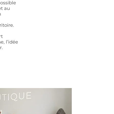
possible
t au
n
toire.
rt
, l’idée
r.