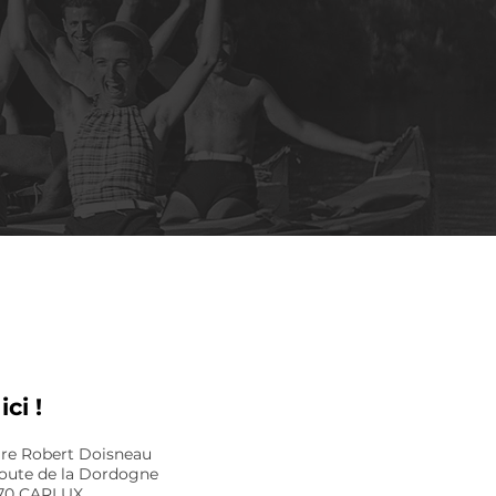
ici !
are Robert Doisneau
oute de la Dordogne
370 CARLUX