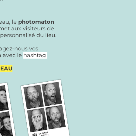
"
eau, le
photomaton
et aux visiteurs de
 personnalisé du lieu.
tagez-nous vos
m
avec le
hashtag
:
NEAU