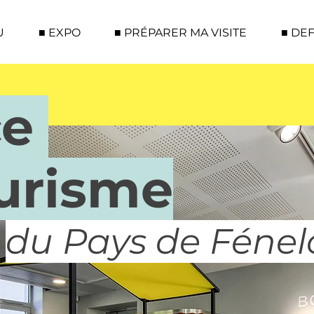
U
■ EXPO
■ PRÉPARER MA VISITE
■ DE
ce
urisme
du Pays de Féne