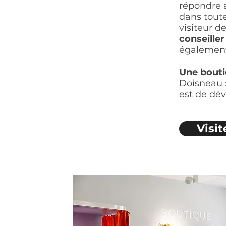
répondre 
dans toute
visiteur d
conseiller
également
Une bout
Doisneau 
est de dév
Visit