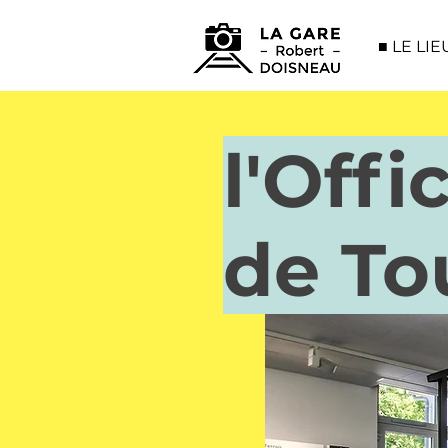
■ LE LIE
l'Offi
de To