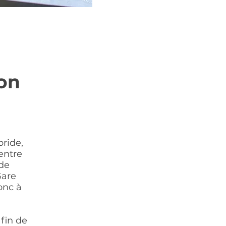
on
bride,
entre
 de
Gare
onc à
fin de