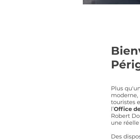
Bien
Péri
Plus qu'un
moderne, o
touristes 
l’
Office d
Robert D
une réelle
Des dispo