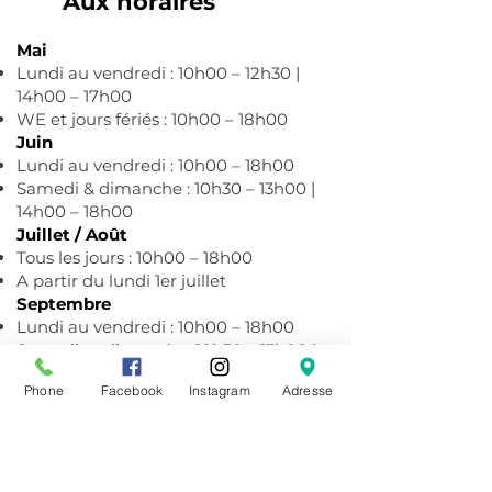
Aux horaires
Mai
Lundi au vendredi : 10h00 – 12h30 |
14h00 – 17h00
WE et jours fériés : 10h00 – 18h00
Juin
Lundi au vendredi : 10h00 – 18h00
Samedi & dimanche : 10h30 – 13h00 |
14h00 – 18h00
Juillet / Août
Tous les jours : 10h00 – 18h00
A partir du lundi 1er juillet
Septembre
Lundi au vendredi : 10h00 – 18h00
Samedi et dimanche: 10h30 – 13h00 |
14h00 – 18h00
Phone
Facebook
Instagram
Adresse
Octobre
Tous les jours : 10h00 – 12h30 | 14h00 –
17h00
Novembre à Avril
Mardi au samedi : 10h00 – 12h30 |